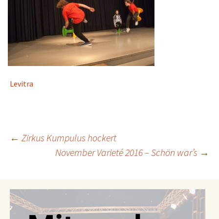
Levitra
Beitrags-
←
Zirkus Kumpulus hockert
November Varieté 2016 – Schön war’s
→
Navigation