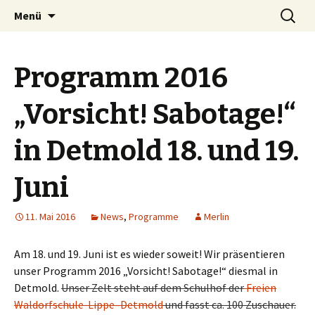
Zum
Suchen
Menü
Inhalt
nach:
springen
Programm 2016
„Vorsicht! Sabotage!“
in Detmold 18. und 19.
Juni
11. Mai 2016
News
,
Programme
Merlin
Am 18. und 19. Juni ist es wieder soweit! Wir präsentieren
unser Programm 2016 „Vorsicht! Sabotage!“ diesmal in
Detmold.
Unser Zelt steht auf dem Schulhof der
Freien
Waldorfschule Lippe–Detmold
und fasst ca. 100 Zuschauer.